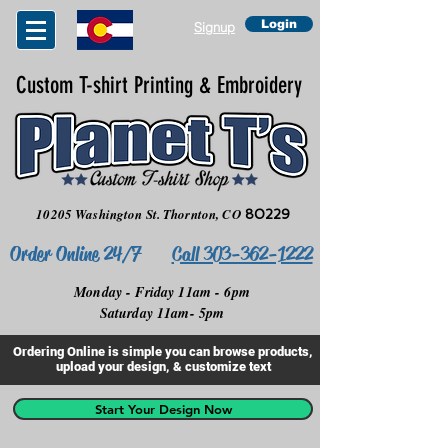
Login
Signup
Custom T-shirt Printing & Embroidery
10205 Washington St.
Thornton, CO
80229
Order Online 24/7
Call 303-362-1222
Monday - Friday 11am - 6pm
Saturday 11am- 5pm
Ordering Online is simple you can browse products,
upload your design, & customize text
Start Your Design Now