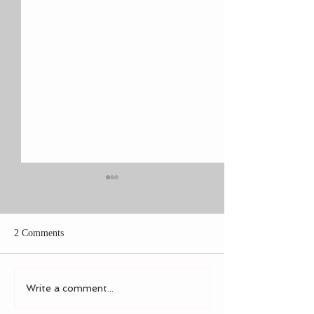
2 Comments
Custom Team Shir
Colorado Custom T-shirt
Write a comment...